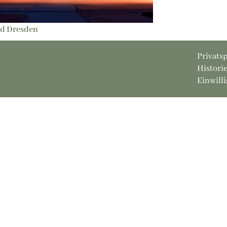
nd Dresden
Privats
Histori
Einwill